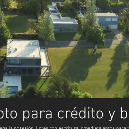
pto para crédito y 
rega la posesión. Lotes con escritura inmediata aptos para t