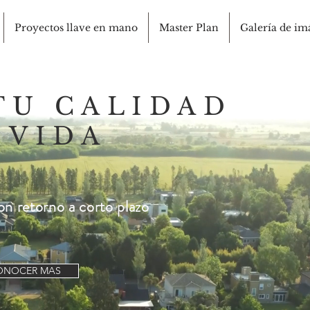
Proyectos llave en mano
Master Plan
Galería de im
TU CALIDAD
 VIDA
on retorno a corto plazo
ONOCER MAS