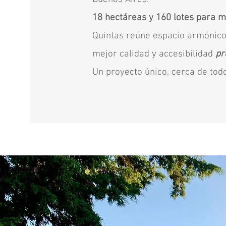
18 hectáreas y 160 lotes para m
Quintas reúne espacio armónico,
mejor calidad y accesibilidad
pr
Un proyecto único, cerca de todo