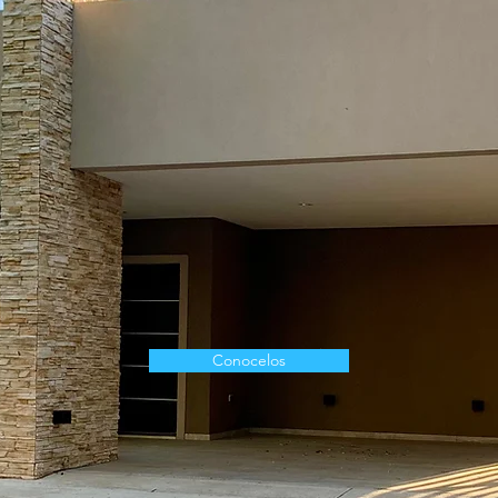
lote+cas
Conocelos