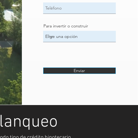
Para invertir o construir
Enviar
blanqueo
odo tipo de crédito hipotecario.