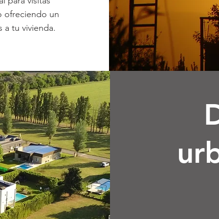
 para visitas
so ofreciendo un
 a tu vivienda.
D
urb